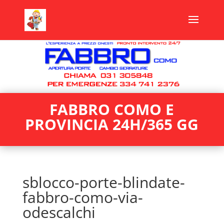
FABBRO COMO E
PROVINCIA 24H/365 GG
sblocco-porte-blindate-
fabbro-como-via-
odescalchi