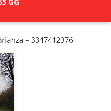
65 GG
Brianza – 3347412376