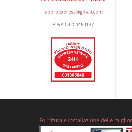
fabbroexpress@gmail.com
P.IVA 03204460137
Fornitura e installazione delle miglio